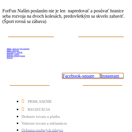
ForFun Naším poslaním nie je len napredovať a posúvať hranice
seba rozvoja na dvoch kolesách, predovšetkým sa skvelo zabaviť.
(Šport rovná sa zábava)
Sleduj nás
SHOP - Nové bicykle skladom
SHOP - ShotGun
MTB Kemp - Peklák
SERVIS - Tester
SERVIS - Fullsuspension
SERVIS
#tybikesk
Facebook-square
Instagram
Dôležité odkazy
PRIHLASENIE
REGISTÁCIA
Dodanie tovaru a platba
Vrátenie tovaru a reklamácia
Ochrana osobných údajov