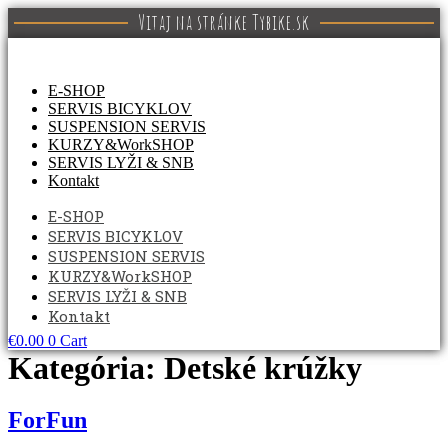
Preskočiť
Vitaj na stránke Tybike.sk
na
obsah
E-SHOP
SERVIS BICYKLOV
SUSPENSION SERVIS
KURZY&WorkSHOP
SERVIS LYŽI & SNB
Kontakt
E-SHOP
SERVIS BICYKLOV
SUSPENSION SERVIS
KURZY&WorkSHOP
SERVIS LYŽI & SNB
Kontakt
€
0.00
0
Cart
Kategória:
Detské krúžky
ForFun