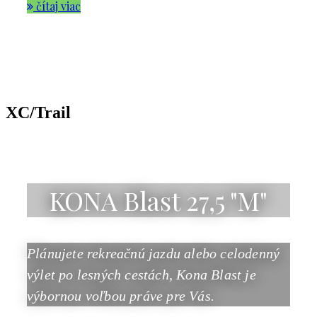
čítaj viac
XC/Trail
KONA Blast 27,5 "M"
Plánujete rekreačnú jazdu alebo celodenný
výlet po lesných cestách, Kona Blast je
výbornou voľbou práve pre Vás.