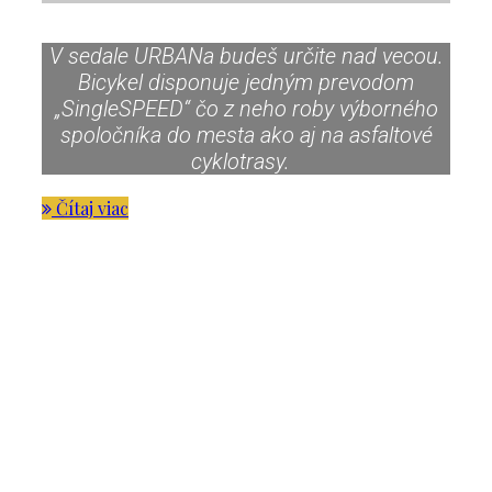
V sedale URBANa budeš určite nad vecou.
Bicykel disponuje jedným prevodom
„SingleSPEED“ čo z neho roby výborného
spoločníka do mesta ako aj na asfaltové
cyklotrasy.
Čítaj viac