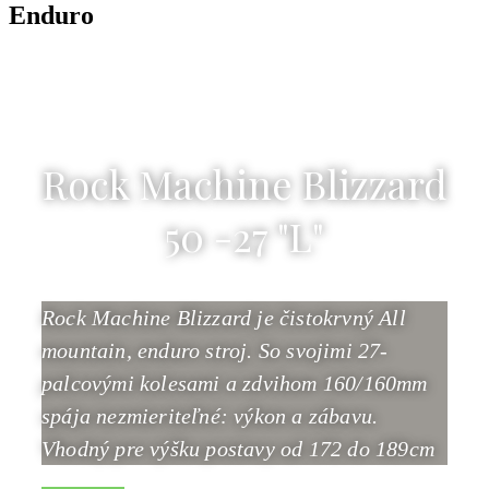
Enduro
Rock Machine Blizzard
50 -27 "L"
Rock Machine Blizzard je čistokrvný All
mountain, enduro stroj. So svojimi 27-
palcovými kolesami a zdvihom 160/160mm
spája nezmieriteľné: výkon a zábavu.
Vhodný pre výšku postavy od 172 do 189cm