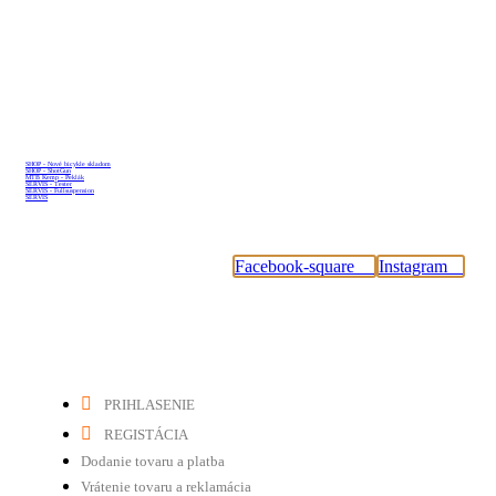
Sleduj nás
SHOP - Nové bicykle skladom
SHOP - ShotGun
MTB Kemp - Peklák
SERVIS - Tester
SERVIS - Fullsuspension
SERVIS
#tybikesk
Facebook-square
Instagram
Dôležité odkazy
PRIHLASENIE
REGISTÁCIA
Dodanie tovaru a platba
Vrátenie tovaru a reklamácia