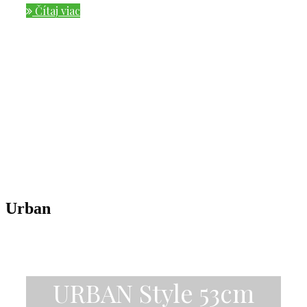
Čítaj viac
Urban
URBAN Style 53cm