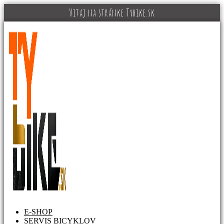
Preskočiť
Vitaj na stránke Tybike.sk
na
obsah
E-SHOP
SERVIS BICYKLOV