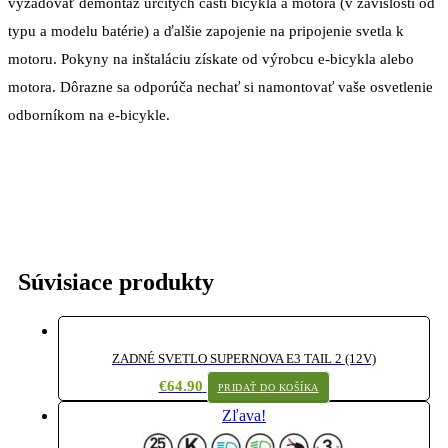
vyžadovať demontáž určitých častí bicykla a motora (v závislosti od
typu a modelu batérie) a ďalšie zapojenie na pripojenie svetla k
motoru. Pokyny na inštaláciu získate od výrobcu e-bicykla alebo
motora. Dôrazne sa odporúča nechať si namontovať vaše osvetlenie
odborníkom na e-bicykle.
Súvisiace produkty
Súvisiace produkty
ZADNÉ SVETLO SUPERNOVA E3 TAIL 2 (12V)
€
64.90
PRIDAŤ DO KOŠÍKA
Zľava!