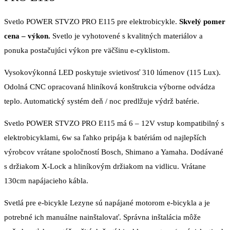
Svetlo POWER STVZO PRO E115 pre elektrobicykle.
Skvelý pomer
cena – výkon.
Svetlo je vyhotovené s kvalitných materiálov a
ponuka postačujúci výkon pre väčšinu e-cyklistom.
Vysokovýkonná LED poskytuje svietivosť 310 lúmenov (115 Lux).
Odolná CNC opracovaná hliníková konštrukcia výborne odvádza
teplo. Automatický systém deň / noc predlžuje výdrž batérie.
Svetlo POWER STVZO PRO E115 má 6 – 12V vstup kompatibilný s
elektrobicyklami, 6w sa ľahko pripája k batériám od najlepších
výrobcov vrátane spoločností Bosch, Shimano a Yamaha. Dodávané
s držiakom X-Lock a hliníkovým držiakom na vidlicu. Vrátane
130cm napájacieho kábla.
Svetlá pre e-bicykle Lezyne sú napájané motorom e-bicykla a je
potrebné ich manuálne nainštalovať. Správna inštalácia môže