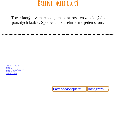
Balené okelogický
Tovar ktorý k vám expedujeme je starostlivo zabalený do
použitých krabíc. Spoločné tak ušetríme nie jeden strom.
Sleduj nás
MTB Kemp - Peklák
SERVIS
SHOP - Nové bicykle skladom
SERVIS - Fullsuspension
SHOP - ShotGun
SERVIS - Tester
#tybikesk
Facebook-square
Instagram
Dôležité odkazy