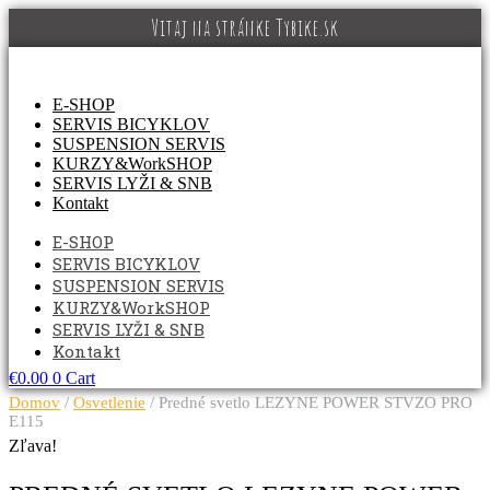
Preskočiť
Vitaj na stránke Tybike.sk
na
obsah
E-SHOP
SERVIS BICYKLOV
SUSPENSION SERVIS
KURZY&WorkSHOP
SERVIS LYŽI & SNB
Kontakt
E-SHOP
SERVIS BICYKLOV
SUSPENSION SERVIS
KURZY&WorkSHOP
SERVIS LYŽI & SNB
Kontakt
€
0.00
0
Cart
Domov
/
Osvetlenie
/ Predné svetlo LEZYNE POWER STVZO PRO
E115
Zľava!