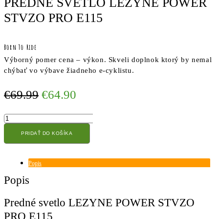
PREDNÉ SVETLO LEZYNE POWER
STVZO PRO E115
Born To Ride
Výborný pomer cena – výkon. Skveli doplnok ktorý by nemal
chýbať vo výbave žiadneho e-cyklistu.
Original
Current
€
69.99
€
64.90
price
price
množstvo
was:
is:
Predné
€69.99.
€64.90.
PRIDAŤ DO KOŠÍKA
svetlo
LEZYNE
POWER
STVZO
Popis
PRO
Popis
E115
Predné svetlo LEZYNE POWER STVZO
PRO E115