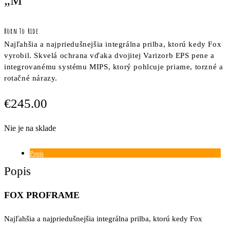
„M“
Born To Ride
Najľahšia a najpriedušnejšia integrálna prilba, ktorú kedy Fox
vyrobil. Skvelá ochrana vďaka dvojitej Varizorb EPS pene a
integrovanému systému MIPS, ktorý pohlcuje priame, torzné a
rotačné nárazy.
€
245.00
Nie je na sklade
Popis
Popis
FOX PROFRAME
Najľahšia a najpriedušnejšia integrálna prilba, ktorú kedy Fox