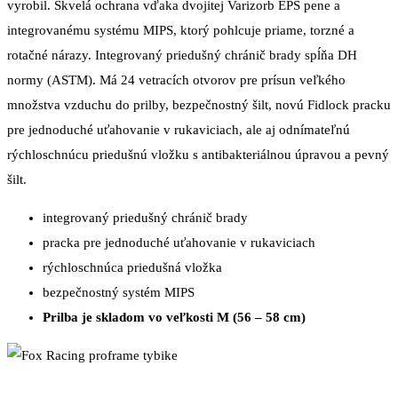
vyrobil. Skvelá ochrana vďaka dvojitej Varizorb EPS pene a
integrovanému systému MIPS, ktorý pohlcuje priame, torzné a
rotačné nárazy. Integrovaný priedušný chránič brady spĺňa DH
normy (ASTM). Má 24 vetracích otvorov pre prísun veľkého
množstva vzduchu do prilby, bezpečnostný šilt, novú Fidlock pracku
pre jednoduché uťahovanie v rukaviciach, ale aj odnímateľnú
rýchloschnúcu priedušnú vložku s antibakteriálnou úpravou a pevný
šilt.
integrovaný priedušný chránič brady
pracka pre jednoduché uťahovanie v rukaviciach
rýchloschnúca priedušná vložka
bezpečnostný systém MIPS
Prilba je skladom vo veľkosti M (56 – 58 cm)
Súvisiace produkty