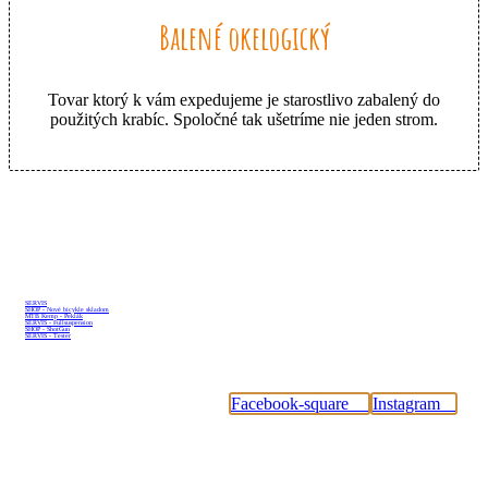
Balené okelogický
Tovar ktorý k vám expedujeme je starostlivo zabalený do
použitých krabíc. Spoločné tak ušetríme nie jeden strom.
Sleduj nás
SERVIS
SHOP - Nové bicykle skladom
MTB Kemp - Peklák
SERVIS - Fullsuspension
SHOP - ShotGun
SERVIS - Tester
#tybikesk
Facebook-square
Instagram
Dôležité odkazy