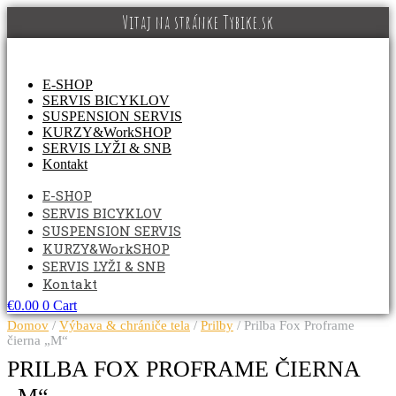
Preskočiť
Vitaj na stránke Tybike.sk
na
obsah
E-SHOP
SERVIS BICYKLOV
SUSPENSION SERVIS
KURZY&WorkSHOP
SERVIS LYŽI & SNB
Kontakt
E-SHOP
SERVIS BICYKLOV
SUSPENSION SERVIS
KURZY&WorkSHOP
SERVIS LYŽI & SNB
Kontakt
€
0.00
0
Cart
Domov
/
Výbava & chrániče tela
/
Prilby
/ Prilba Fox Proframe
čierna „M“
PRILBA FOX PROFRAME ČIERNA