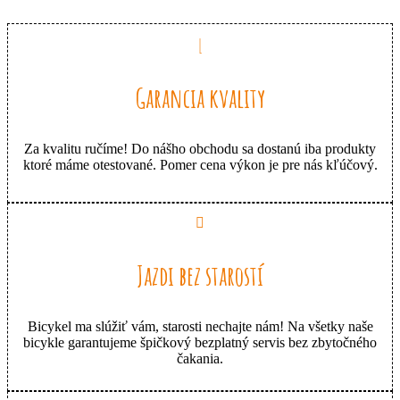
options
may
be
chosen
on
Garancia kvality
the
product
page
Za kvalitu ručíme! Do nášho obchodu sa dostanú iba produkty
ktoré máme otestované. Pomer cena výkon je pre nás kľúčový.
Jazdi bez starostí
Bicykel ma slúžiť vám, starosti nechajte nám! Na všetky naše
bicykle garantujeme špičkový bezplatný servis bez zbytočného
čakania.