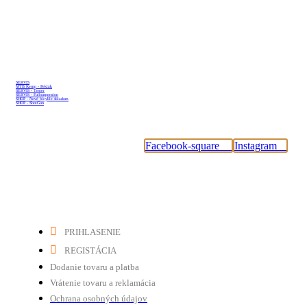
Sleduj nás
SERVIS
MTB Kemp - Peklák
SERVIS - Tester
SERVIS - Fullsuspension
SHOP - Nové bicykle skladom
SHOP - ShotGun
#tybikesk
Facebook-square
Instagram
Dôležité odkazy
PRIHLASENIE
REGISTÁCIA
Dodanie tovaru a platba
Vrátenie tovaru a reklamácia
Ochrana osobných údajov