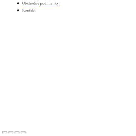
Obchodné podmienky
Kontakt
Tú nás nájdete
© 2018 Tybike