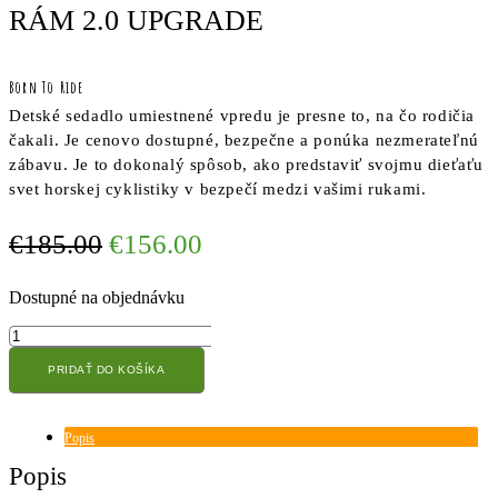
RÁM 2.0 UPGRADE
Born To Ride
Detské sedadlo umiestnené vpredu je presne to, na čo rodičia
čakali. Je cenovo dostupné, bezpečne a ponúka nezmerateľnú
zábavu. Je to dokonalý spôsob, ako predstaviť svojmu dieťaťu
svet horskej cyklistiky v bezpečí medzi vašimi rukami.
Original
Current
€
185.00
€
156.00
price
price
Dostupné na objednávku
was:
is:
€185.00.
€156.00.
množstvo
SHOTGUN
PRIDAŤ DO KOŠÍKA
-
Detská
sedačka
na
Popis
rám
Popis
2.0
Upgrade