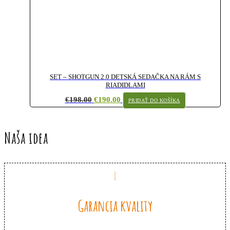
SET – SHOTGUN 2.0 DETSKÁ SEDAČKA NA RÁM S
RIADIDLAMI
Original
Current
€
198.00
€
190.00
PRIDAŤ DO KOŠÍKA
price
price
was:
is:
€198.00.
€190.00.
Naša idea
Garancia kvality