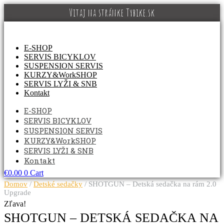
Preskočiť
Vitaj na stránke Tybike.sk
na
obsah
E-SHOP
SERVIS BICYKLOV
SUSPENSION SERVIS
KURZY&WorkSHOP
SERVIS LYŽI & SNB
Kontakt
E-SHOP
SERVIS BICYKLOV
SUSPENSION SERVIS
KURZY&WorkSHOP
SERVIS LYŽI & SNB
Kontakt
€
0.00
0
Cart
Domov
/
Detské sedačky
/ SHOTGUN – Detská sedačka na rám 2.0
Upgrade
Zľava!
SHOTGUN – DETSKÁ SEDAČKA NA