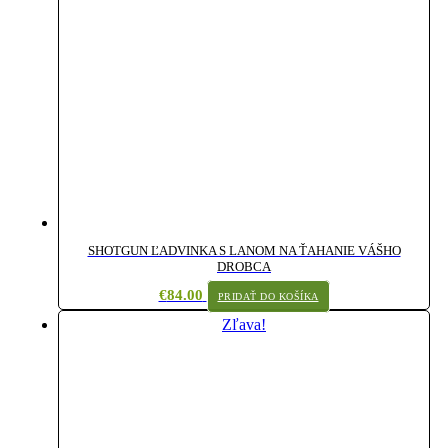
SHOTGUN ĽADVINKA S LANOM NA ŤAHANIE VÁŠHO
DROBCA
€
84.00
PRIDAŤ DO KOŠÍKA
Zľava!