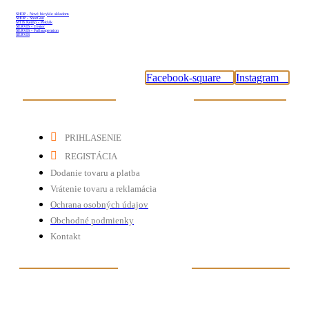
SHOP - Nové bicykle skladom
SHOP - ShotGun
MTB Kemp - Peklák
SERVIS - Tester
SERVIS - Fullsuspension
SERVIS
#tybikesk
Facebook-square
Instagram
Dôležité odkazy
PRIHLASENIE
REGISTÁCIA
Dodanie tovaru a platba
Vrátenie tovaru a reklamácia
Ochrana osobných údajov
Obchodné podmienky
Kontakt
Tú nás nájdete